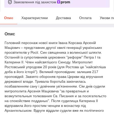
Замовлення під захистом
Опис
Характеристики
Доставка
Оплата
Умови п
Опис
Головний персонаж нової книги Івана Корсака Арсеній
Мацієвич – представник другої хвилі генерації українських
просвітителів у Росії. Син священика з волинської шляхти.
Останній із супротивників церковних "реформ" Петра I та
Катерини ІІ. Член найсвятішого Синоду. Митрополит
Ростовський упродовж 20 років (для Ростова це "найсвітліша
доба в його історії"). Великий проповідник: залишив 217
проповідей. Завзято обороняв права Церкви від втручання
державної влади. Тривала боротьба закінчилась
позбавленням сану і довічним ув’язненням. Сім днів судили
митрополита Арсенія Мацієвича "за превратныя и
возмутительныя толкования Св. Писания и за посягательсто
на спокойствие подданых". Після судилища Катерина II
відправила його простим ченцем в монастир під
Архангельськом. Вдруге віддали судили вже як політичного