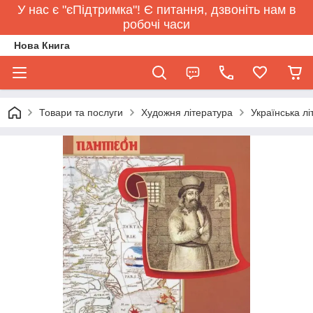
У нас є "єПідтримка"! Є питання, дзвоніть нам в
робочі часи
Нова Книга
Товари та послуги
Художня література
Українська л