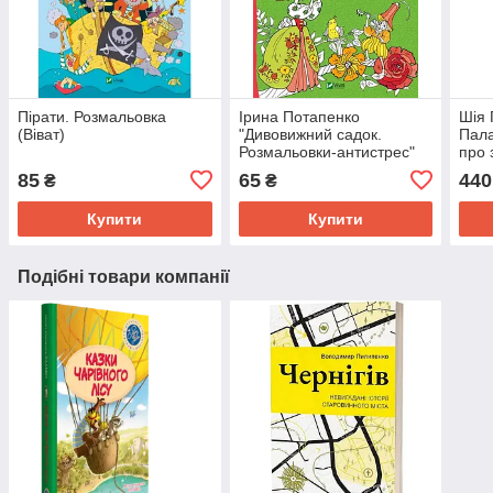
Пірати. Розмальовка
Ірина Потапенко
Шія 
(Віват)
"Дивовижний садок.
Пала
Розмальовки-антистрес"
про 
для 
85
65
440
₴
₴
Купити
Купити
Подібні товари компанії