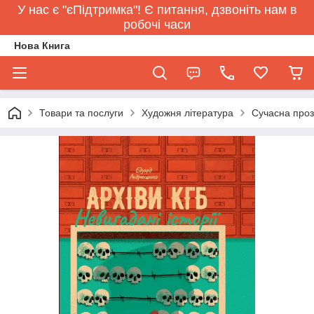
У нас є "єПідтримка"! Є питання, дзвоніть нам в
робочі часи
Нова Книга
Товари та послуги
Художня література
Сучасна про