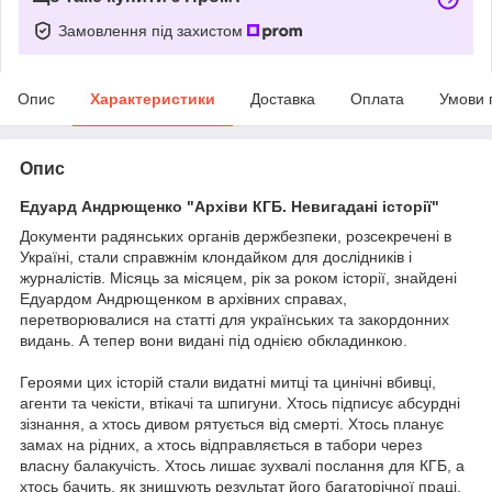
Замовлення під захистом
Опис
Характеристики
Доставка
Оплата
Умови 
Опис
Едуард Андрющенко "Архіви КГБ. Невигадані історії"
Документи радянських органів держбезпеки, розсекречені в
Україні, стали справжнім клондайком для дослідників і
журналістів. Місяць за місяцем, рік за роком історії, знайдені
Едуардом Андрющенком в архівних справах,
перетворювалися на статті для українських та закордонних
видань. А тепер вони видані під однією обкладинкою.
Героями цих історій стали видатні митці та цинічні вбивці,
агенти та чекісти, втікачі та шпигуни. Хтось підписує абсурдні
зізнання, а хтось дивом рятується від смерті. Хтось планує
замах на рідних, а хтось відправляється в табори через
власну балакучість. Хтось лишає зухвалі послання для КГБ, а
хтось бачить, як знищують результат його багаторічної праці.