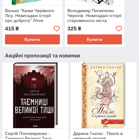
Валько "Казки Чарівного
Володимир Пилипенко
Лісу. Невигадані історії
Чернігів. Невигадані історії
про доброту" Літня
старовинного міста
обкладинка
415
325
₴
₴
Купити
Купити
Акційні пропозиції та новинки
Сергій Пономаренко -
Дарина Гнатко . Пекло в
Таємниці Великої Тиші
червоній заграві