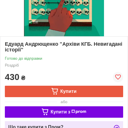
Едуард Андрющенко "Архіви КГБ. Невигадані
історії"
Готово до відправки
Роздріб
430
₴
Купити
або
Купити з
Що таке купити з Пром?