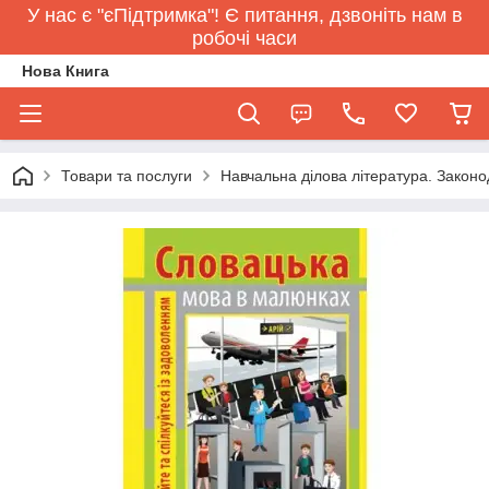
У нас є "єПідтримка"! Є питання, дзвоніть нам в
робочі часи
Нова Книга
Товари та послуги
Навчальна ділова література. Законо