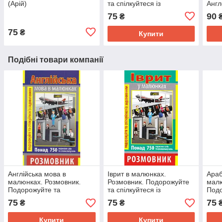
(Арій)
та спілкуйтеся із
Англ
задоволенням (Арій)
разг
75
90
₴
75
₴
Купити
Подібні товари компанії
Англійська мова в
Іврит в малюнках.
Араб
малюнках. Розмовник.
Розмовник. Подорожуйте
малю
Подорожуйте та
та спілкуйтеся із
Подо
спілкуйтеся із
задоволенням (Арій)
спіл
75
75
75
₴
₴
задоволенням (Арій)
задо
Купити
Купити