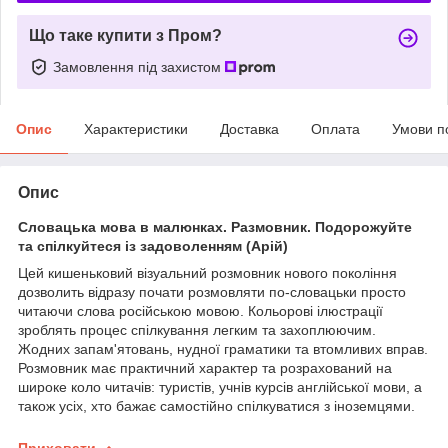
Що таке купити з Пром?
Замовлення під захистом
Опис
Характеристики
Доставка
Оплата
Умови п
Опис
Словацька мова в малюнках. Размовник. Подорожуйте
та спілкуйтеся із задоволенням (Арій)
Цей кишеньковий візуальний розмовник нового покоління
дозволить відразу почати розмовляти по-словацьки просто
читаючи слова російською мовою. Кольорові ілюстрації
зроблять процес спілкування легким та захоплюючим.
Жодних запам'ятовань, нудної граматики та втомливих вправ.
Розмовник має практичний характер та розрахований на
широке коло читачів: туристів, учнів курсів англійської мови, а
також усіх, хто бажає самостійно спілкуватися з іноземцями.
Приховати