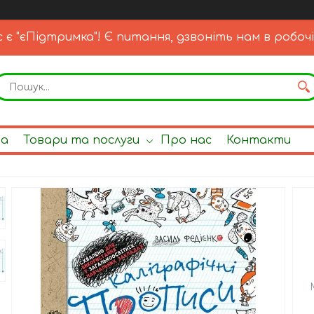
с є "єПідтримка"! Є питання, дзвоніть нам в робочі
на
Товари та послуги
Про нас
Контакти