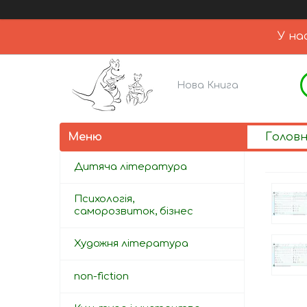
У на
Нова Книга
Голов
Дитяча література
Психологія,
саморозвиток, бізнес
Художня література
non-fiction