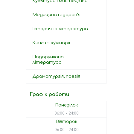
Культура і мистецтво
Медицина і здоров'я
Історична література
Книги з кулінарії
Подарункова
література
Драматургія, поезія
Графік роботи
Понеділок
06:00
24:00
Вівторок
06:00
24:00