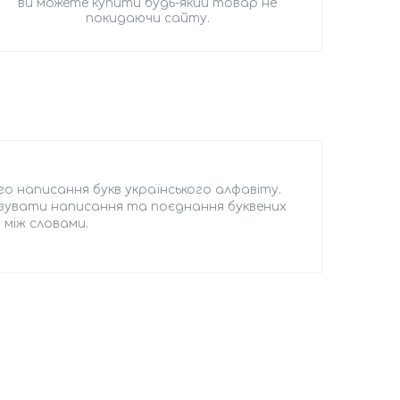
ви можете купити будь-який товар не
покидаючи сайту.
 написання букв українського алфавіту.
зувати написання та поєднання буквених
 між словами.