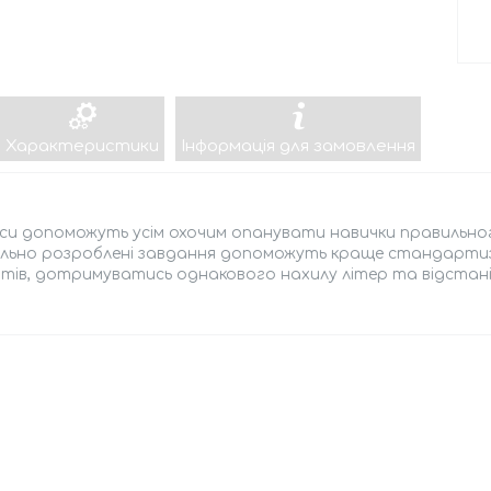
Характеристики
Інформація для замовлення
и допоможуть усім охочим опанувати навички правильного
ально розроблені завдання допоможуть краще стандарти
тів, дотримуватись однакового нахилу літер та відстані