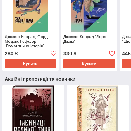
Джозеф Конрад, Форд
Джозеф Конрад "Лорд
Дона
Медокс Геффер
Джим"
"Шіс
"Романтична історія"
280
330
445
₴
₴
Купити
Купити
Акційні пропозиції та новинки