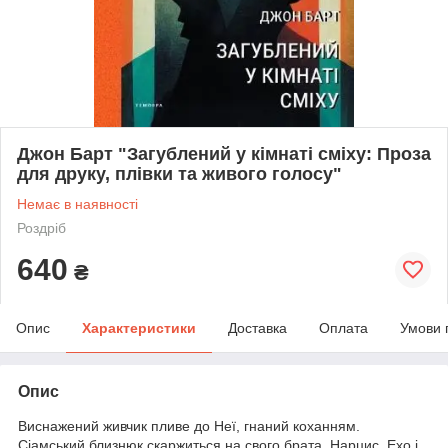
Джон Барт "Загублений у кімнаті сміху: Проза
для друку, плівки та живого голосу"
Немає в наявності
Роздріб
640
₴
Опис
Характеристики
Доставка
Оплата
Умови 
Опис
Виснажений живчик пливе до Неї, гнаний коханням.
Сіамський близнюк скаржиться на свого брата. Нарцис, Ехо і