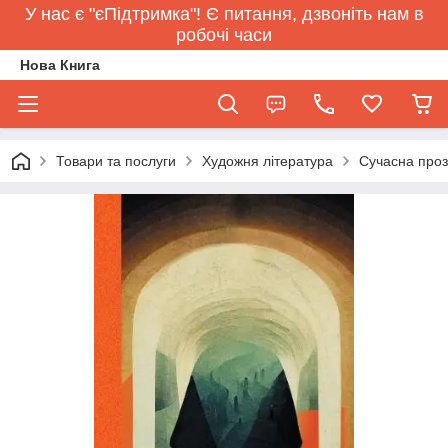
У нас є "єПідтримка"! Є питання, дзвоніть нам в
робочі часи
Нова Книга
Товари та послуги
Художня література
Сучасна про