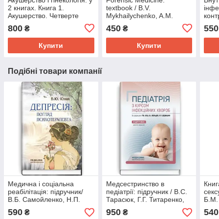
2 книгах. Книга 1.
textbook / B.V.
інфе
Акушерство. Четверте
Mykhailychenko, A.M.
конт
видання (за ред. В.І.
Biliakov, I.G. Savka. — 3rd
Козь
800
450
550
₴
₴
Грищенка...)
edition
Купити
Купити
Подібні товари компанії
Медична і соціальна
Медсестринство в
Книг
реабілітація: підручник/
педіатрії: підручник / В.С.
секс
В.Б. Самойленко, Н.П.
Тарасюк, Г.Г. Титаренко,
Б.М.
Яковенко, І.О. Петряшев
І.В. Паламар та ін. — 2-е
Голо
590
950
540
₴
₴
та ін. — 3-є видання
видання