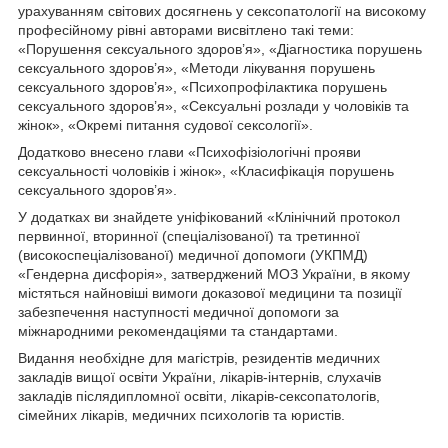
урахуванням світових досягнень у сексопатології на високому
професійному рівні авторами висвітлено такі теми:
«Порушення сексуального здоров’я», «Діагностика порушень
сексуального здоров’я», «Методи лікування порушень
сексуального здоров’я», «Психопрофілактика порушень
сексуального здоров’я», «Сексуальні розлади у чоловіків та
жінок», «Окремі питання судової сексології».
Додатково внесено глави «Психофізіологічні прояви
сексуальності чоловіків і жінок», «Класифікація порушень
сексуального здоров’я».
У додатках ви знайдете уніфікований «Клінічний протокол
первинної, вторинної (спеціалізованої) та третинної
(високоспеціалізованої) медичної допомоги (УКПМД)
«Гендерна дисфорія», затверджений МОЗ України, в якому
містяться найновіші вимоги доказової медицини та позиції
забезпечення наступності медичної допомоги за
міжнародними рекомендаціями та стандартами.
Видання необхідне для магістрів, резидентів медичних
закладів вищої освіти України, лікарів-інтернів, слухачів
закладів післядипломної освіти, лікарів-сексопатологів,
сімейних лікарів, медичних психологів та юристів.