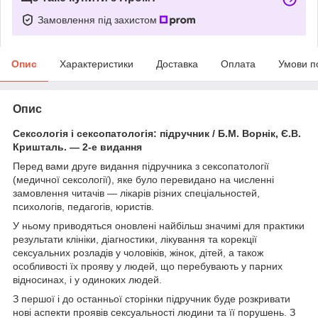
Замовлення під захистом
Опис
Характеристики
Доставка
Оплата
Умови п
Опис
Сексологія і сексопатологія: підручник / Б.М. Ворнік, Є.В.
Кришталь. — 2-е видання
Перед вами друге видання підручника з сексопатології
(медичної сексології), яке було перевидано на численні
замовлення читачів — лікарів різних спеціальностей,
психологів, педагогів, юристів.
У ньому приводяться оновлені найбільш значимі для практики
результати клініки, діагностики, лікування та корекції
сексуальних розладів у чоловіків, жінок, дітей, а також
особливості їх прояву у людей, що перебувають у парних
відносинах, і у одиноких людей.
З першої і до останньої сторінки підручник буде розкривати
нові аспекти проявів сексуальності людини та її порушень. З