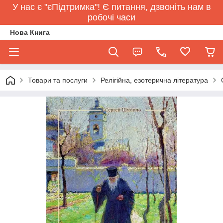
У нас є "єПідтримка"! Є питання, дзвоніть нам в
робочі часи
Нова Книга
Товари та послуги
Релігійна, езотерична література