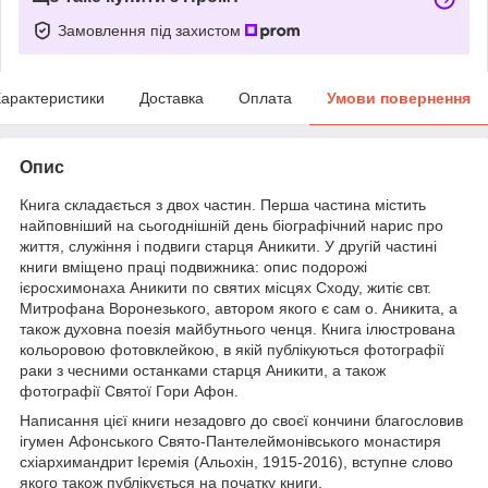
Замовлення під захистом
арактеристики
Доставка
Оплата
Умови повернення
Опис
Книга складається з двох частин. Перша частина містить
найповніший на сьогоднішній день біографічний нарис про
життя, служіння і подвиги старця Аникити. У другій частині
книги вміщено праці подвижника: опис подорожі
ієросхимонаха Аникити по святих місцях Сходу, житіє свт.
Митрофана Воронезького, автором якого є сам о. Аникита, а
також духовна поезія майбутнього ченця. Книга ілюстрована
кольоровою фотовклейкою, в якій публікуються фотографії
раки з чесними останками старця Аникити, а також
фотографії Святої Гори Афон.
Написання цієї книги незадовго до своєї кончини благословив
ігумен Афонського Свято-Пантелеймонівського монастиря
схіархимандрит Ієремія (Альохін, 1915-2016), вступне слово
якого також публікується на початку книги.