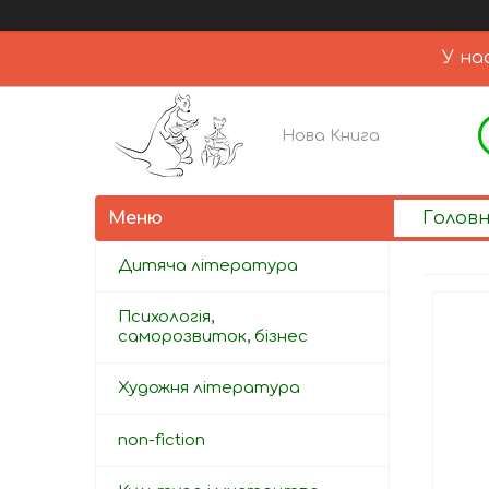
У на
Нова Книга
Голов
Дитяча література
Психологія,
саморозвиток, бізнес
Художня література
non-fiction