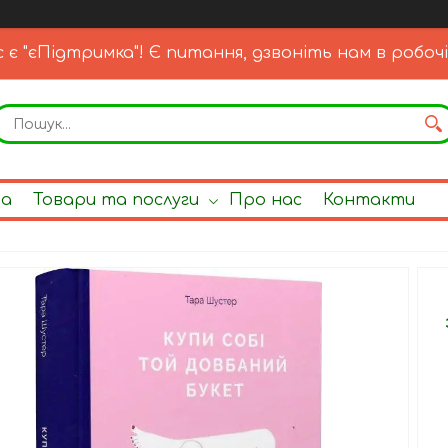
с є "єПідтримка"! Є питання, дзвоніть нам в робочі
на
Товари та послуги
Про нас
Контакти