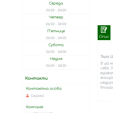
Середа
06:00
24:00
Четвер
06:00
24:00
Пʼятниця
Опис
06:00
24:00
Субота
06:00
24:00
Тара Ш
Неділя
В цій 
06:00
24:00
себе. 
вдават
емоцій
Контакти
недру
блищат
Сергей