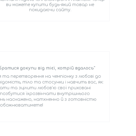
ви можете купити будь-який товар не
покидаючи сайту.
братися докупи від тієї, котрій вдалось"
я та перетворення на чемпіонку з любові до
омість, тіло та стосунки і навчить вас, як:
пати та зцілити любов’ю свої приховані
і позбутися їхрозвінчати внутрішнього
нь наснажено, натхненно й з готовністю
а, обожнюватимете!