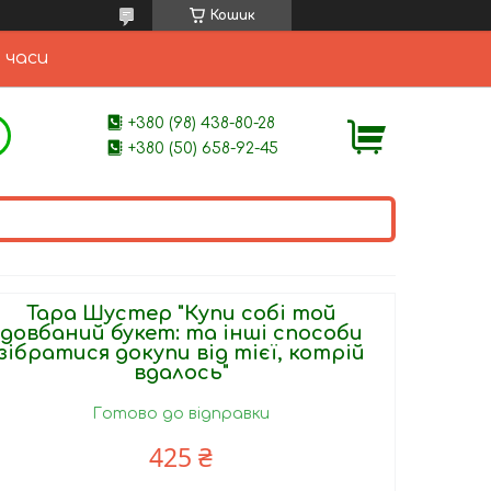
Кошик
 часи
+380 (98) 438-80-28
+380 (50) 658-92-45
Тара Шустер "Купи собі той
довбаний букет: та інші способи
зібратися докупи від тієї, котрій
вдалось"
Готово до відправки
425 ₴