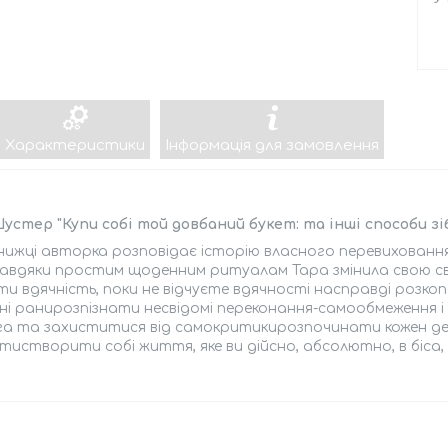
Характеристики
Інформація для замовлення
устер "Купи собі той довбаний букет: та інші способи зі
книжці авторка розповідає історію власного перевихованн
Завдяки простим щоденним ритуалам Тара змінила свою свід
и вдячність, поки не відчуєте вдячності насправді розко
ні ранирозпізнати несвідомі переконання-самообмеження 
га та захиститися від самокритикирозпочинати кожен де
истворити собі життя, яке ви дійсно, абсолютно, в біс