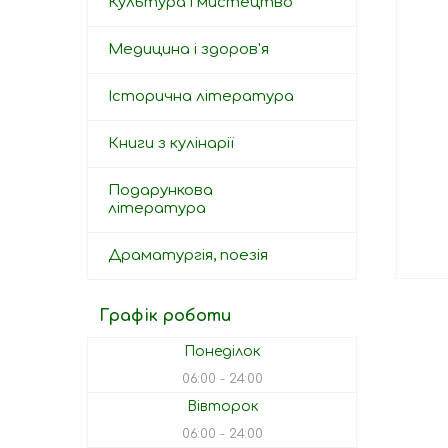
Культура і мистецтво
Медицина і здоров'я
Історична література
Книги з кулінарії
Подарункова
література
Драматургія, поезія
Графік роботи
Понеділок
06:00
24:00
Вівторок
06:00
24:00