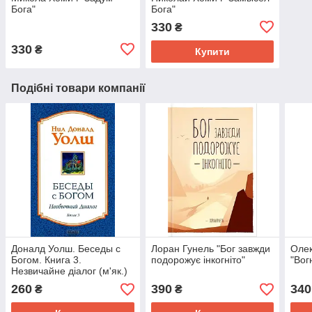
Бога"
Бога"
330
₴
330
₴
Купити
Подібні товари компанії
Доналд Уолш. Беседы с
Лоран Гунель "Бог завжди
Олек
Богом. Книга 3.
подорожує інкогніто"
"Вог
Незвичайне діалог (м'як.)
260
390
340
₴
₴