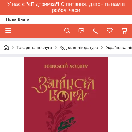
У нас є "єПідтримка"! Є питання, дзвоніть нам в
робочі часи
Нова Книга
Товари та послуги
Художня література
Українська л