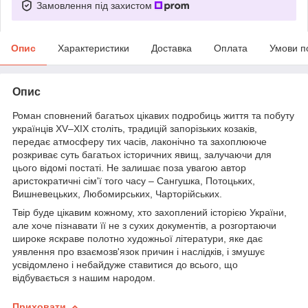
Замовлення під захистом
Опис
Характеристики
Доставка
Оплата
Умови п
Опис
Роман сповнений багатьох цікавих подробиць життя та побуту
українців XV–XIX століть, традицій запорізьких козаків,
передає атмосферу тих часів, лаконічно та захоплююче
розкриває суть багатьох історичних явищ, залучаючи для
цього відомі постаті. Не залишає поза увагою автор
аристократичні сім'ї того часу – Сангушка, Потоцьких,
Вишневецьких, Любомирських, Чарторійських.
Твір буде цікавим кожному, хто захоплений історією України,
але хоче пізнавати її не з сухих документів, а розгортаючи
широке яскраве полотно художньої літератури, яке дає
уявлення про взаємозв'язок причин і наслідків, і змушує
усвідомлено і небайдуже ставитися до всього, що
відбувається з нашим народом.
Приховати