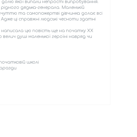
на долю якої випали непрості випробування.
рідного дядька-генерала. Маленькій
івчуттю та самопожертві дівчинка долає всі
Адже ці справжні людські чесноти здатні
а, написала цю повість ще на початку ХХ
бо велич душі маленької героїні навряд чи
початковій школі
гаразди