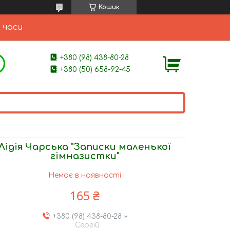
Кошик
 часи
+380 (98) 438-80-28
+380 (50) 658-92-45
Лідія Чарська "Записки маленької
гімназистки"
Немає в наявності
165 ₴
+380 (98) 438-80-28
Сергій