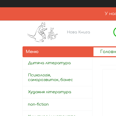
У на
Нова Книга
Голов
Дитяча література
Психологія,
саморозвиток, бізнес
Художня література
non-fiction