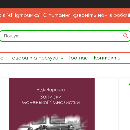
с є "єПідтримка"! Є питання, дзвоніть нам в робочі
на
Товари та послуги
Про нас
Контакти