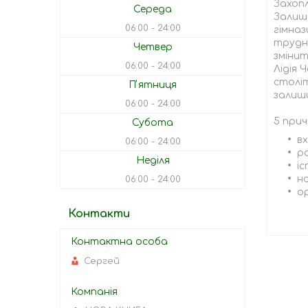
Захопл
Середа
Залиши
06:00
24:00
гімназ
трудно
Четвер
змінит
06:00
24:00
Лідія 
століт
Пʼятниця
залиш
06:00
24:00
5 прич
Субота
в
06:00
24:00
ро
Неділя
і
н
06:00
24:00
ор
Контакти
Сергей