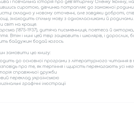
ива і повчальна історія про дев’ятирічну Оленку Іконіну, 
вшись сиротою, дівчинка потрапляє до заможної родини 
истці складно у новому оточенні, але завдяки доброті, сп
щі, знаходить спільну мову з однокласниками й родичами. 
и світ на краще.
Чарська (1875–1937), дитяча письменниця, поетеса й акторк
тя. Втім і нині цей твір зацікавить і школярів, і дорослих, 
ить байдужим бодай когось.
ин замовити цю книгу:
ходить до основної програми з літературного читання в 
зповідь про те, як терпіння і щирість перемагають усі не
сторія справжньої дружби
овий переклад українською
игінальні графічні ілюстрації