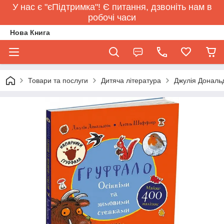
У нас є "єПідтримка"! Є питання, дзвоніть нам в
робочі часи
Нова Книга
Товари та послуги
Дитяча література
Джулія Дональ