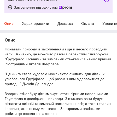
Замовлення під захистом
Опис
Характеристики
Доставка
Оплата
Умови п
Опис
Пізнавати природу із захопленням і ще й весело проводити
час?! Звичайно, це можливо разом з барвистим стікербуком
“Ґруффало. Осінніми та зимовими стежками” з неймовірними
ілюстраціями Акселя Шефлера.
“Ця книга стала чудовою можливістю оживити для дітей їх
улюбленого Ґруффало, щоб разом з ним відправитися до
пригод…” Джулія Дональдсон
Завдяки стікербуку діти зможуть стати вірними напарниками
Ґруффало в дослідженні природи. З книжкою вони будуть
пізнавати осінній та зимовий навколишній світ, а також тварин
і рослин, які в ньому мешкають. З яскравими наліпками
робити це весело та захопливо!