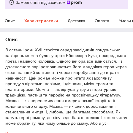
Замовлення під захистом
Опис
Характеристики
Доставка
Оплата
Умови 
Опис
В останні роки XVII століття серед завсідників лондонських
кав’ярень можна було зустріти Ебенезера Кука, посереднього
поета і наївного чоловіка. Одного вечора все змінюється, і з
доленосного парі розпочинається його мандрівка героя через
океан на інший континент і через випробування до втрати
невинності. Цей роман можна прочитати як захопливу
пригоду з піратами, повіями, індіянами, місіонерами та
плантаторами. Можна — як віртуозну гру з літературною
традицією, пастиш та пародію на просвітницьку літературу.
Можна — як переосмислення американської історії та її
колоніального спадку. Можна — як шлях дорослішання і
становлення митця. І, либонь, ще багатьма способами. Як
кажуть герої роману, до лісу веде багато стежок. І кожен читач
може обрати ту, яка йому більше до смаку. Або й усі.