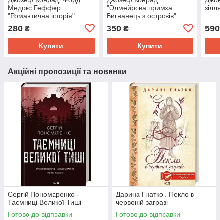
Медокс Геффер
"Олмейрова примха.
зілл
"Романтична історія"
Вигнанець з островів"
280
350
590
₴
₴
Купити
Купити
Акційні пропозиції та новинки
Сергій Пономаренко -
Дарина Гнатко . Пекло в
Таємниці Великої Тиші
червоній заграві
Готово до відправки
Готово до відправки