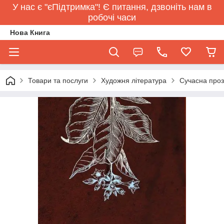
У нас є "єПідтримка"! Є питання, дзвоніть нам в
робочі часи
Нова Книга
Товари та послуги
Художня література
Сучасна про