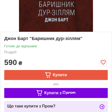
Джон Барт "Баришник дур-зіллям"
Готово до відправки
Роздріб
590
₴
Купити
або
Купити з
Що таке купити з Пром?