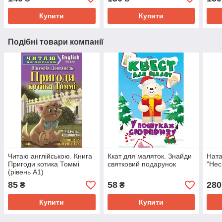
Купити
Купити
Подібні товари компанії
Читаю англійською. Книга
Ккат для маляток. Знайди
Ната
Пригоди котика Томмі
святковий подарунок
"Нес
(рівень А1)
85
58
280
₴
₴
Купити
Купити