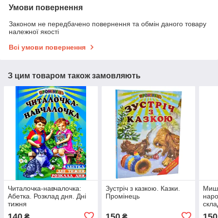
Умови повернення
Законом не передбачено повернення та обмін даного товару
належної якості
Всі умови повернення
З цим товаром також замовляють
Читалочка-навчалочка:
Зустріч з казкою. Казки.
Миша
Абетка. Розклад дня. Дні
Промінець
наро
тижня
скла
140
150
150
₴
₴