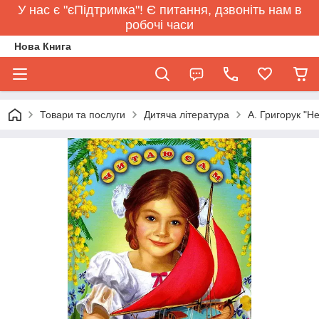
У нас є "єПідтримка"! Є питання, дзвоніть нам в
робочі часи
Нова Книга
Товари та послуги
Дитяча література
А. Григорук "Н