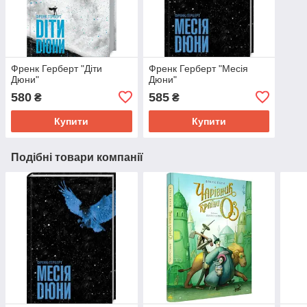
Френк Герберт "Діти
Френк Герберт "Месія
Дюни"
Дюни"
580
585
₴
₴
Купити
Купити
Подібні товари компанії