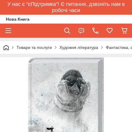
У нас є "єПідтримка"! Є питання, дзвоніть нам в
робочі часи
Нова Книга
Товари та послуги
Художня література
Фантастика, 