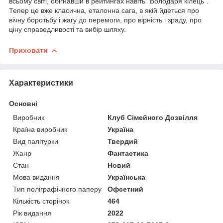
всьому світі, обігнавши в рейтингах навіть "Володаря кілець".
Тепер це вже класична, еталонна сага, в якій йдеться про
вічну боротьбу і жагу до перемоги, про вірність і зраду, про
ціну справедливості та вибір шляху.
Приховати
Характеристики
Основні
Виробник
Клуб Сімейного Дозвілля
Країна виробник
Україна
Вид палітурки
Твердий
Жанр
Фантастика
Стан
Новий
Мова видання
Українська
Тип поліграфічного паперу
Офсетний
Кількість сторінок
464
Рік видання
2022