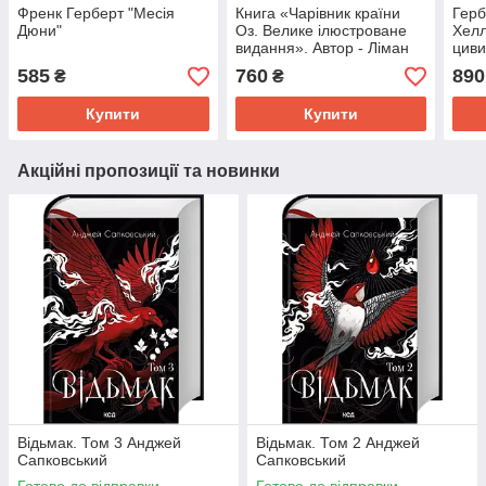
Френк Герберт "Месія
Книга «Чарівник країни
Герб
Дюни"
Оз. Велике ілюстроване
Хел
видання». Автор - Ліман
циви
Френк Баум
Нео
585
760
890
₴
₴
таин
Купити
Купити
Акційні пропозиції та новинки
Відьмак. Том 3 Анджей
Відьмак. Том 2 Анджей
Сапковський
Сапковський