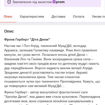
Замовлення під захистом
Опис
Характеристики
Доставка
Оплата
Умови п
Опис
Френк Герберт "Діти Дюни"
Настав час і Пол Атрід, таємничий Муад'Діб, володар
Арракіса, залишив Галактику назавжди. Роки його правління
минули, як і роки життя. Почалася епоха дітей Дюни –
близнюків Літо та Ганіми. Вони зосереджена грізна сила –
завдяки пам'яті своїх предків вони по-дитячому мудрі і мають
дар передбачення. Вороги кидають виклик імперії Атріди.
Зрадники династії розставляють пастки інтриг. Арракіс
загрожує економічна криза. Тим часом планетою
поширюється чутка про таємничого Проповідника. Кажуть, що
це повернувся сам великий Муад'Діб...
Френк Герберт - автор масштабної фантастичної саги
"Хроніки Дюни", яка давно вже стала культовою. Перекладена
десятками мов, вона отримала мільйони шанувальників у