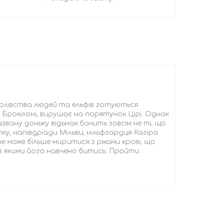
ролівства людей та ельфів готуються
 Брокілоні, вирушає на порятунок Цірі. Однак
звану доньку відьмак бачить зовсім не ті, що
у, напівдріади Мільви, нільфгардця Кагіра
е може більше миритися з ріками крові, що
 з якими його навчено битись. Пройти
.