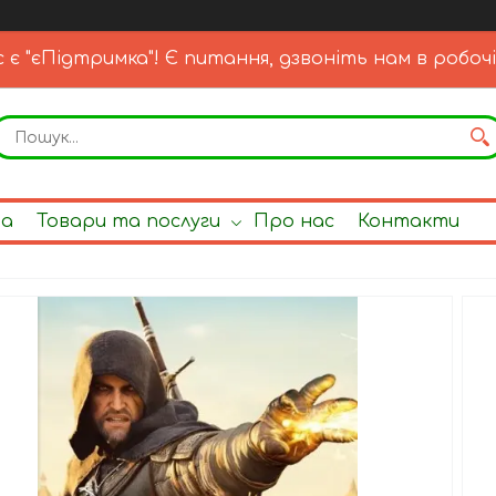
с є "єПідтримка"! Є питання, дзвоніть нам в робочі
на
Товари та послуги
Про нас
Контакти