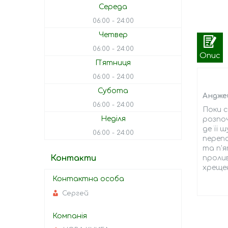
Середа
06:00
24:00
Четвер
06:00
24:00
Опис
Пʼятниця
06:00
24:00
Субота
Андже
06:00
24:00
Поки с
Неділя
розпоч
де її 
06:00
24:00
перепо
та п'я
Контакти
пролив
хрещен
Сергей