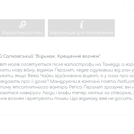
Характеристики
Інформація для замовлення
й Сапковський "Відьмак. Хрещення вогнем"
віт магів оговтується після катастрофи на Танедді, а ко
ати нову війну, відьмак Ґеральт, ледве одужавши від ран у
шукати, якщо Вежа Чайки зруйнована вщент, а у снах про на
відають про її долю? Мандруючи в компанії поета Любистк
тому ятсотлітнього вампіра Реґіса Ґеральт зрозуміє: він н
аються навкруги. Люди і ельфи тепер лютіші за створінь,
ня вогнем і врятувати тільки Цірі відьмаку вже не досить..