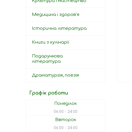
Культура і мистецтво
Медицина і здоров'я
Історична література
Книги з кулінарії
Подарункова
література
Драматургія, поезія
Графік роботи
Понеділок
06:00
24:00
Вівторок
06:00
24:00