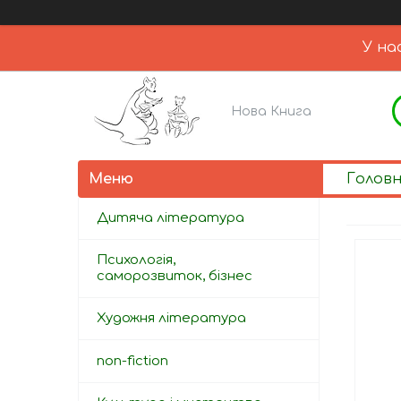
У на
Нова Книга
Голов
Дитяча література
Психологія,
саморозвиток, бізнес
Художня література
non-fiction