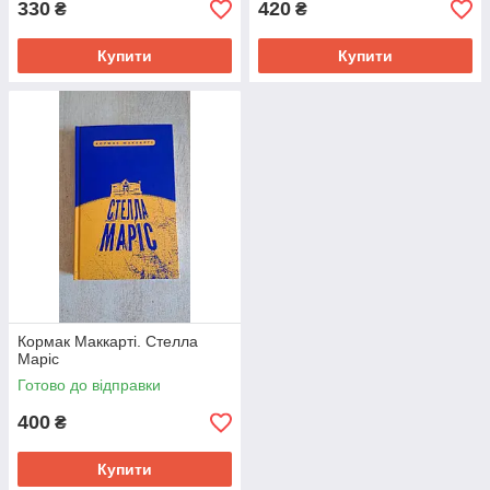
330
420
₴
₴
Купити
Купити
Кормак Маккарті. Стелла
Маріс
Готово до відправки
400
₴
Купити