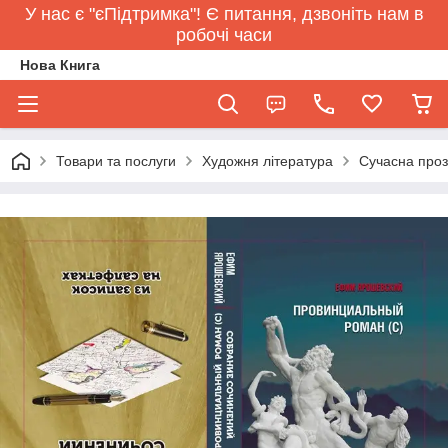
У нас є "єПідтримка"! Є питання, дзвоніть нам в
робочі часи
Нова Книга
Товари та послуги
Художня література
Сучасна про