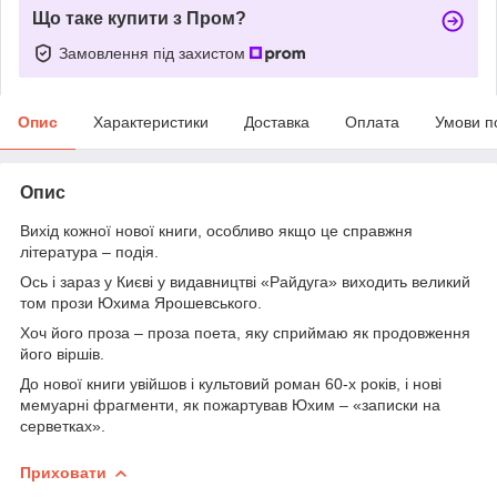
Що таке купити з Пром?
Замовлення під захистом
Опис
Характеристики
Доставка
Оплата
Умови п
Опис
Вихід кожної нової книги, особливо якщо це справжня
література – ​​подія.
Ось і зараз у Києві у видавництві «Райдуга» виходить великий
том прози Юхима Ярошевського.
Хоч його проза – проза поета, яку сприймаю як продовження
його віршів.
До нової книги увійшов і культовий роман 60-х років, і нові
мемуарні фрагменти, як пожартував Юхим – «записки на
серветках».
Приховати