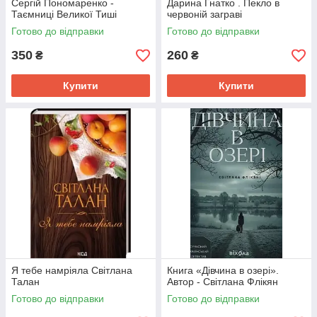
Сергій Пономаренко -
Дарина Гнатко . Пекло в
Таємниці Великої Тиші
червоній заграві
Готово до відправки
Готово до відправки
350
260
₴
₴
Купити
Купити
Я тебе намріяла Світлана
Книга «Дівчина в озері».
Талан
Автор - Світлана Флікян
Готово до відправки
Готово до відправки