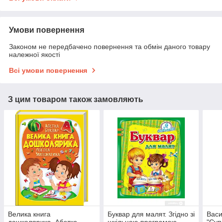
Умови повернення
Законом не передбачено повернення та обмін даного товару
належної якості
Всі умови повернення
З цим товаром також замовляють
Велика книга
Буквар для малят. Згідно зі
Васи
дошколярика. Абетка.
шкільною програмою.
"Суп