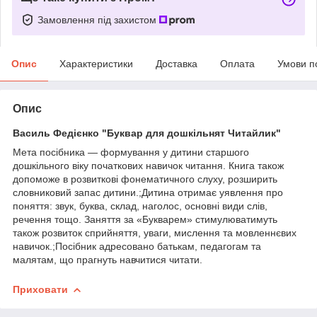
Замовлення під захистом
Опис
Характеристики
Доставка
Оплата
Умови п
Опис
Василь Федієнко "Буквар для дошкільнят Читайлик"
Мета посібника — формування у дитини старшого
дошкільного віку початкових навичок читання. Книга також
допоможе в розвиткові фонематичного слуху, розширить
словниковий запас дитини.;Дитина отримає уявлення про
поняття: звук, буква, склад, наголос, основні види слів,
речення тощо. Заняття за «Букварем» стимулюватимуть
також розвиток сприйняття, уваги, мислення та мовленнєвих
навичок.;Посібник адресовано батькам, педагогам та
малятам, що прагнуть навчитися читати.
Приховати