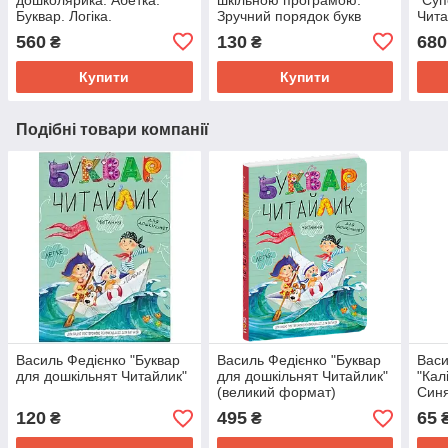
Буквар. Логіка.
Зручний порядок букв
Чита
Математика (подарункове
560
130
680
₴
₴
видання)
Купити
Купити
Подібні товари компанії
Василь Федієнко "Буквар
Василь Федієнко "Буквар
Васи
для дошкільнят Читайлик"
для дошкільнят Читайлик"
"Кал
(великий формат)
Синя
120
495
65
₴
₴