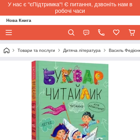
У нас є "єПідтримка"! Є питання, дзвоніть нам в
робочі часи
Нова Книга
Товари та послуги
Дитяча література
Василь Федієнк