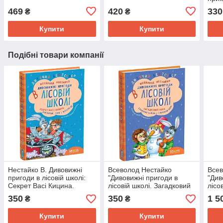
школ
469
420
330
₴
₴
Солн
Солн
Купити
Купити
Подібні товари компанії
Нестайко В. Дивовижні
Всеволод Нестайко
Всев
пригоди в лісовій школі:
"Дивовижні пригоди в
"Див
Секрет Васі Кицина.
лісовій школі. Загадковий
лісо
Енелолик, Уфа і Жахоб'як
Яшка. Сонячний зайчик і
350
350
1 5
₴
₴
Сонячний вовк"
Купити
Купити