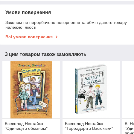
Умови повернення
Законом не передбачено повернення та обмін даного товару
належної якості
Всі умови повернення
З цим товаром також замовляють
Всеволод Нестайко
Всеволод Нестайко
В. Н
"Одиниця з обманом"
"Тореадори з Васюківки"
"Уди
прик