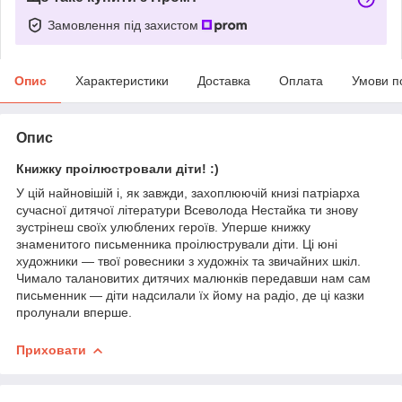
Замовлення під захистом
Опис
Характеристики
Доставка
Оплата
Умови п
Опис
Книжку проілюстровали діти! :)
У цій найновішій і, як завжди, захоплюючій книзі патріарха
сучасної дитячої літератури Всеволода Нестайка ти знову
зустрінеш своїх улюблених героїв. Уперше книжку
знаменитого письменника проілюстрували діти. Ці юні
художники — твої ровесники з художніх та звичайних шкіл.
Чимало талановитих дитячих малюнків передавши нам сам
письменник — діти надсилали їх йому на радіо, де ці казки
пролунали вперше.
Приховати