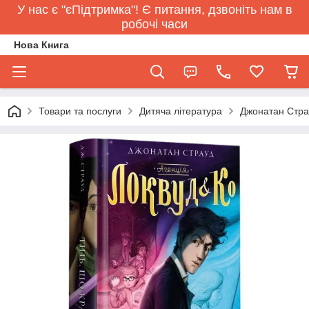
У нас є "єПідтримка"! Є питання, дзвоніть нам в
робочі часи
Нова Книга
Товари та послуги
Дитяча література
Джонатан Страу