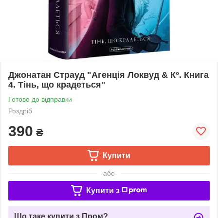
Джонатан Страуд "Агенція Локвуд & К°. Книга
4. Тінь, що крадеться"
Готово до відправки
Роздріб
390
₴
Купити
або
Купити з
Що таке купити з Пром?