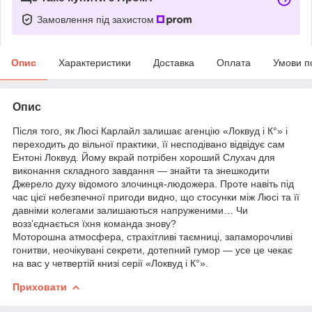
Замовлення під захистом
Опис
Характеристики
Доставка
Оплата
Умови п
Опис
Після того, як Люсі Карлайл залишає агенцію «Локвуд і К°» і
переходить до вільної практики, її несподівано відвідує сам
Ентоні Локвуд. Йому вкрай потрібен хороший Слухач для
виконання складного завдання — знайти та знешкодити
Джерело духу відомого злочинця-людожера. Проте навіть під
час цієї небезпечної пригоди видно, що стосунки між Люсі та її
давніми колегами залишаються напруженими… Чи
возз’єднається їхня команда знову?
Моторошна атмосфера, страхітливі таємниці, запаморочливі
гонитви, неочікувані секрети, дотепний гумор — усе це чекає
на вас у четвертій книзі серії «Локвуд і К°».
Приховати