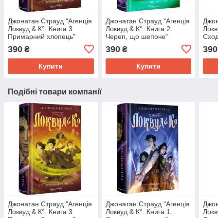
Джонатан Страуд "Агенція
Джонатан Страуд "Агенція
Джон
Локвуд & К°. Книга 3.
Локвуд & К°. Книга 2.
Локв
Примарний хлопець"
Череп, що шепоче"
Сход
390
390
390
₴
₴
Купити
Купити
Подібні товари компанії
Джонатан Страуд "Агенція
Джонатан Страуд "Агенція
Джон
Локвуд & К°. Книга 3.
Локвуд & К°. Книга 1.
Локв