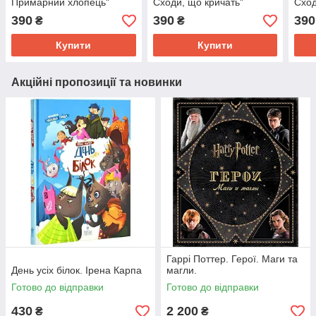
Примарний хлопець"
Сходи, що кричать"
Сход
390
390
390
₴
₴
Купити
Купити
Акційні пропозиції та новинки
Гаррі Поттер. Герої. Маги та
День усіх білок. Ірена Карпа
магли.
Готово до відправки
Готово до відправки
430
2 200
₴
₴