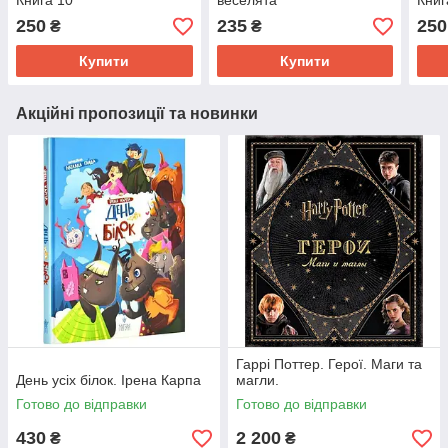
Книга 10
веселята"
Книг
250
235
250
₴
₴
Купити
Купити
Акційні пропозиції та новинки
Гаррі Поттер. Герої. Маги та
День усіх білок. Ірена Карпа
магли.
Готово до відправки
Готово до відправки
430
2 200
₴
₴