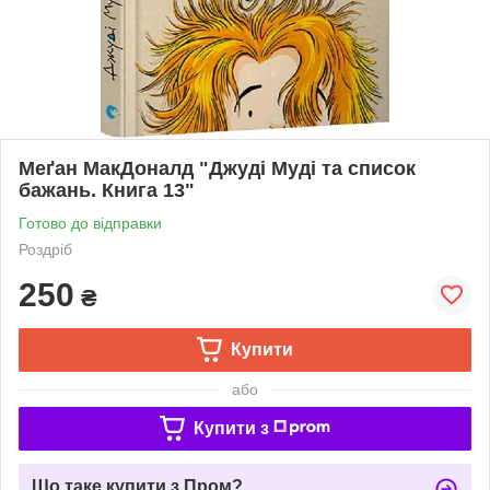
Меґан МакДоналд "Джуді Муді та список
бажань. Книга 13"
Готово до відправки
Роздріб
250
₴
Купити
або
Купити з
Що таке купити з Пром?