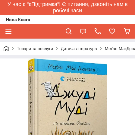
У нас є "єПідтримка"! Є питання, дзвоніть нам в
робочі часи
Нова Книга
Товари та послуги
Дитяча література
Меґан МакДонал