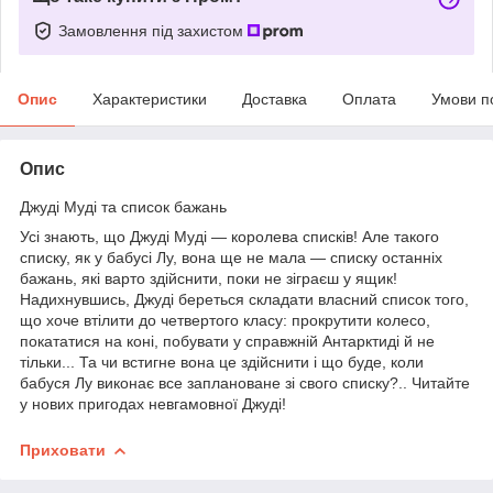
Замовлення під захистом
Опис
Характеристики
Доставка
Оплата
Умови п
Опис
Джуді Муді та список бажань
Усі знають, що Джуді Муді — королева списків! Але такого
списку, як у бабусі Лу, вона ще не мала — списку останніх
бажань, які варто здійснити, поки не зіграєш у ящик!
Надихнувшись, Джуді береться складати власний список того,
що хоче втілити до четвертого класу: про­крутити колесо,
покататися на коні, побувати у справжній Антарктиді й не
тільки... Та чи встигне вона це здій­снити і що буде, коли
бабуся Лу виконає все заплановане зі свого списку?.. Читайте
у нових пригодах невгамовної Джуді!
Приховати