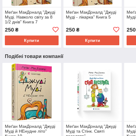
Меґан МакДоналд "Джуді
Меґан МакДоналд "Джуді
Меґа
Муді. Навколо світу за 8
Муді - лікарка" Книга 5
Муді
1/2 днів" Книга 7
250
250
250
₴
₴
Купити
Купити
Подібні товари компанії
Меґан МакДоналд "Джуді
Меґан МакДоналд "Джуді
Меґа
Муді й НЕнудне літо"
Муді та Стінк. Святі
Муді