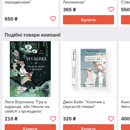
передвісники"
Лихоманка"
Стів
365
550
₴
650
₴
Купити
Подібні товари компанії
Леся Воронина "Гра в
Джон Бойн "Хлопчик у
Книг
індіанців, або Ніколи не
смугастій піжамі"
Авто
смійся з крокодила"
210
320
400
₴
₴
Купити
Купити