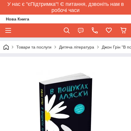
У нас є "єПідтримка"! Є питання, дзвоніть нам в
робочі часи
Нова Книга
Товари та послуги
Дитяча література
Джон Грін "В п