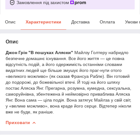
Замовлення під захистом
Опис
Характеристики
Доставка
Оплата
Умови 
Опис
Джон Грін "В пошуках Аляски"
Майлзу Голтеру набридло
безпечне домашнє існування. Все його життя — це повна
відсутність подій, а його одержимість останніми словами
видатних людей ще більше змушує його праг-нути отого
«великого можливо» (як сказав Франсуа Рабле). Він готовий
до подорожі, до божевільної втечі. Й тоді на його шляху
постає Аляска Янг. Прегарна, розумна, кумедна, сексуальна,
саморуйнівна, збентежена й неймовірно приваблива Аляска
Янг. Вона сама — ціла подія. Вона затягує Майлза у свій світ,
у «велике можливо», вона краде його серце. Відтепер ніколи
вже не буде, як раніше.
Приховати