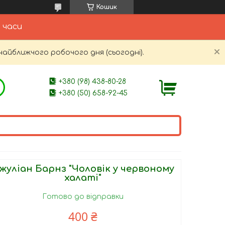
Кошик
 часи
найближчого робочого дня (сьогодні).
+380 (98) 438-80-28
+380 (50) 658-92-45
жуліан Барнз "Чоловік у червоному
халаті"
Готово до відправки
400 ₴