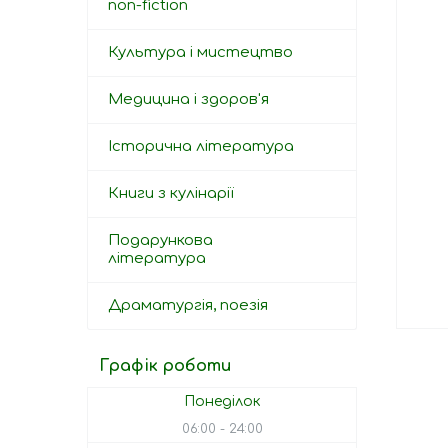
non-fiction
Культура і мистецтво
Медицина і здоров'я
Історична література
Книги з кулінарії
Подарункова
література
Драматургія, поезія
Графік роботи
Понеділок
06:00
24:00