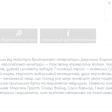
У
Характеристики
Інформація для замовлення
шн від майстра британської літератури Джуліана Барнза о
ї європейської культури — так звану «прекрасну епоху». Ча
ів, дуелей і розквіту кабаре. Головний герой — гінеколог С
 науки, гедоніст, вибагливий колекціонер, друг королівськ
— геніальний лікар, що понад усе цінує комфорт своїх пац
логія припинила бути на маргінесах медицини. Навколо 
иків: Марсель Пруст, Оскар Вайлд, Сара Бернар, Генрі Дже
ктуала і харизмата, чиїм життям неможливо не захоплюв