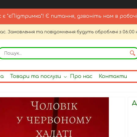
с є "єПідтримка"! Є питання, дзвоніть нам в робочі
час. Замовлення та повідомлення будуть оброблені з 06:00 
на
Товари та послуги
Про нас
Контакти
Д