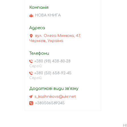
НОВА КНИГА
вул. Олега Міхнюка, 47,
Чернігів, Україна
+380 (98) 438-80-28
Сергій
+380 (50) 658-92-45
Сергій
s_kashnikovs@ukr.net
+380506589245