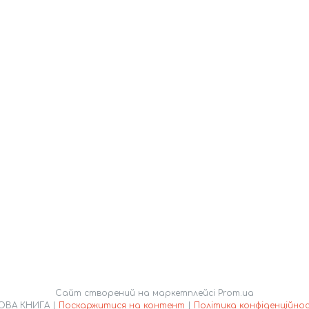
Сайт створений на маркетплейсі
Prom.ua
НОВА КНИГА |
Поскаржитися на контент
|
Політика конфіденційнос