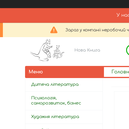
У на
Зараз у компанії неробочий 
Нова Книга
Голов
Дитяча література
Психологія,
саморозвиток, бізнес
Художня література