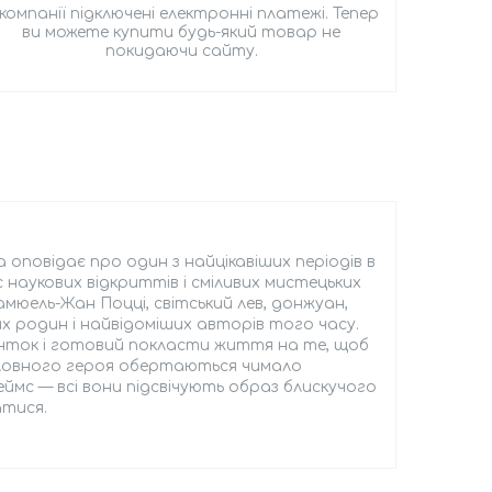
 компанії підключені електронні платежі. Тепер
ви можете купити будь-який товар не
покидаючи сайту.
повідає про один з найцікавіших періодів в
с наукових відкриттів і сміливих мистецьких
амюель-Жан Поцці, світський лев, донжуан,
их родин і найвідоміших авторів того часу.
ієнток і готовий покласти життя на те, щоб
головного героя обертаються чимало
ймс — всі вони підсвічують образ блискучого
атися.