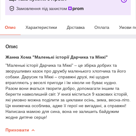
Замовлення під захистом
Опис
Характеристики
Доставка
Оплата
Умови п
Опис
Жанна Хома "Маленькі історії Дарчика та Міккі"
"Маленькі історії Дарчика та Міккі" – це збірка добрих та
зворушливих казок про дружбу маленького хлопчика та його
собаки. Дарусик та Міккі – справжні друзі, які щодня
втрапляють у веселі пригоди і їм ніколи не буває нудно.
Разом вони вчаться творити добро, допомагати іншим та
берегти навколишній світ. У книзі міститься 9 казкових історій,
які умовно можна поділити за циклами осінь, зима, весна-літо.
Ця книжечка особлива, адже її герої не вигадані, а справжні!
Написана мамою для сина, вона не залишить байдужим
жодне дитяче серце!
Приховати