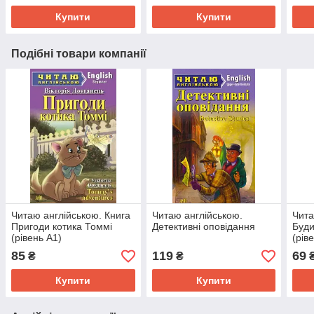
Купити
Купити
Подібні товари компанії
Читаю англійською. Книга
Читаю англійською.
Чита
Пригоди котика Томмі
Детективні оповідання
Буди
(рівень А1)
(рів
85
119
69
₴
₴
Купити
Купити