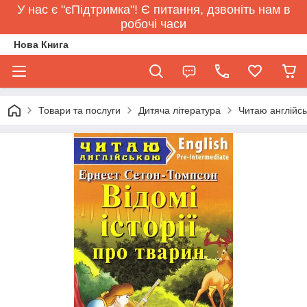
У нас є "єПідтримка"! Є питання, дзвоніть нам в
робочі часи
Нова Книга
Товари та послуги
Дитяча література
Читаю англійсь