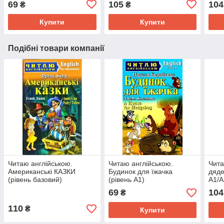
69
105
104
₴
₴
Купити
Купити
Подібні товари компанії
Читаю англійською.
Читаю англійською.
Чита
Американські КАЗКИ
Будинок для їжачка
дяде
(рівень базовий)
(рівень А1)
А1/A
69
104
₴
110
₴
Купити