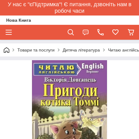
У нас є "єПідтримка"! Є питання, дзвоніть нам в
робочі часи
Нова Книга
Товари та послуги
Дитяча література
Читаю англійсь