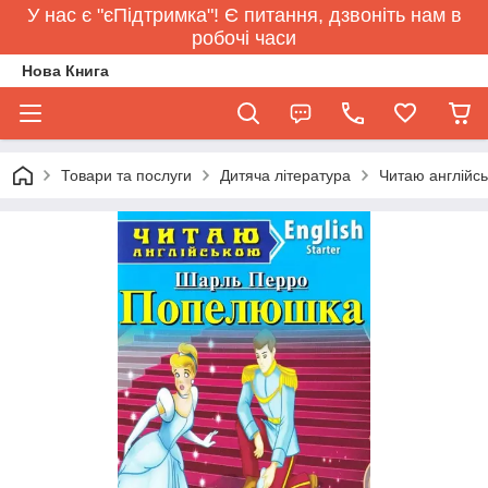
У нас є "єПідтримка"! Є питання, дзвоніть нам в
робочі часи
Нова Книга
Товари та послуги
Дитяча література
Читаю англійс