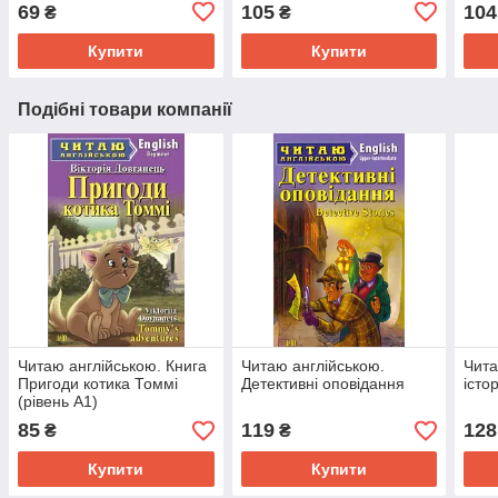
69
105
104
₴
₴
Купити
Купити
Подібні товари компанії
Читаю англійською. Книга
Читаю англійською.
Чита
Пригоди котика Томмі
Детективні оповідання
істо
(рівень А1)
85
119
128
₴
₴
Купити
Купити