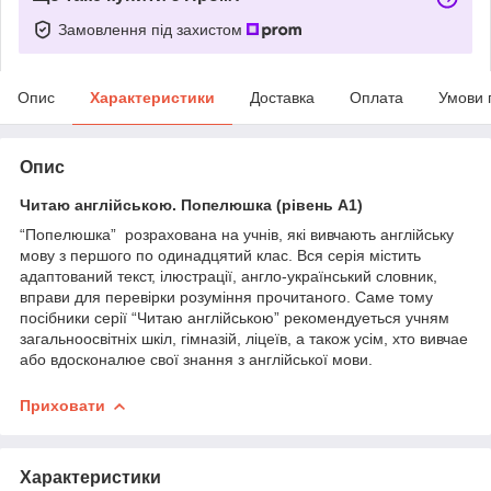
Замовлення під захистом
Опис
Характеристики
Доставка
Оплата
Умови 
Опис
Читаю англійською. Попелюшка (рівень А1)
“Попелюшка” розрахована на учнів, які вивчають англійську
мову з першого по одинадцятий клас. Вся серія містить
адаптований текст, ілюстрації, англо-український словник,
вправи для перевірки розуміння прочитаного. Саме тому
посібники серії “Читаю англiйською” рекомендуеться учням
загальноосвiтнiх шкiл, гiмназiй, лiцеїв, а також усiм, хто вивчае
або вдосконалюе свої знання з англiйської мови.
Приховати
Характеристики