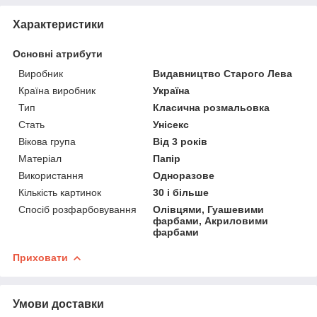
Характеристики
Основні атрибути
Виробник
Видавництво Старого Лева
Країна виробник
Україна
Тип
Класична розмальовка
Стать
Унісекс
Вікова група
Від 3 років
Матеріал
Папір
Використання
Одноразове
Кількість картинок
30 і більше
Спосіб розфарбовування
Олівцями, Гуашевими
фарбами, Акриловими
фарбами
Приховати
Умови доставки