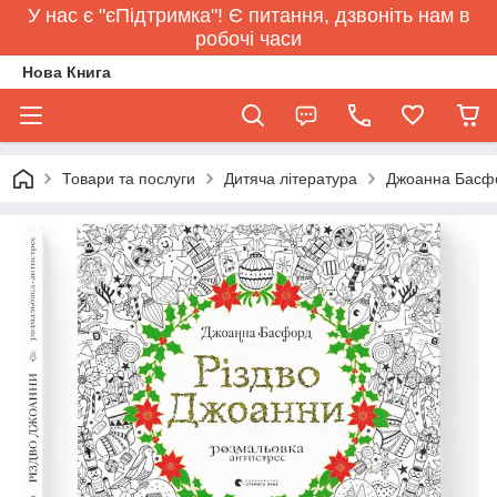
У нас є "єПідтримка"! Є питання, дзвоніть нам в
робочі часи
Нова Книга
Товари та послуги
Дитяча література
Джоанна Басфо