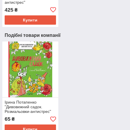
антистрес"
425
₴
Купити
Подібні товари компанії
Ірина Потапенко
"Дивовижний садок.
Розмальовки-антистрес"
65
₴
Купити