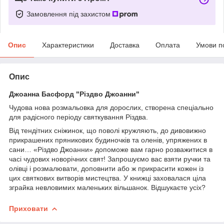
Замовлення під захистом
Опис
Характеристики
Доставка
Оплата
Умови п
Опис
Джоанна Басфорд "Різдво Джоанни"
Чудова нова розмальовка для дорослих, створена спеціально
для радісного періоду святкування Різдва.
Від тендітних сніжинок, що поволі кружляють, до дивовижно
прикрашених пряникових будиночків та оленів, упряжених в
сани… «Різдво Джоанни» допоможе вам гарно розважитися в
часі чудових новорічних свят! Запрошуємо вас взяти ручки та
олівці і розмалювати, доповнити або ж прикрасити кожен із
цих святкових витворів мистецтва. У книжці заховалася ціла
зграйка невловимих маленьких вільшанок. Відшукаєте усіх?
Приховати