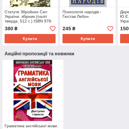
Статути Збройних Сил
Психологія народів -
Дере
України: збірник (паліт.
Ґюстав Лебон
Ю.Є.
тверда, 512 с.) ISBN 978-
Укра
966-437-197-8
380
245
150
₴
₴
Купити
Купити
Акційні пропозиції та новинки
Граматика англійської мови.