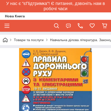
У нас є "єПідтримка"! Є питання, дзвоніть нам в
робочі часи
Нова Книга
Товари та послуги
Навчальна ділова література. Законо