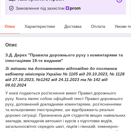
Замовлення під захистом
Опис
Характеристики
Доставка
Оплата
Умови п
Опис
З.Д. Дерех "Правила дорожнього руху з коментарями та
ілюстаціями 19-те видання"
Зі зм
інами та доповненнями відповідно до постанов
кабінету міністрів України № 1105 від 20.10.2023, № 1128
від 27.10.2023, №1242 від 24.11.2023 та № 142 від
09.02.2024
У книзі подаються роз'яснення вимог Правил дорожнього
руху. Книга являє собою офіційний текст Правил дорожнього
руху, доповнений докладними коментарями, роз'ясненнями
та кольоровими ілюстраціями, шо відображають реальні
дорожні ситуації. Призначена для студентів вищих навчальних
закладів, викладачів автошкіл і курсів з підготовки водіїв,
загальноосвітніх середніх шкіл, ліцеїв і гімназій, інженерно-