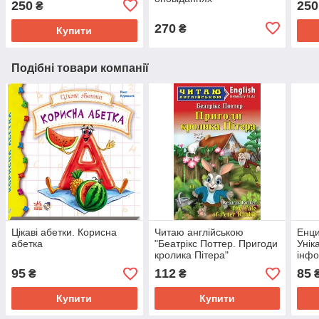
250
250
₴
270
₴
Купити
Подібні товари компанії
Цікаві абетки. Корисна
Читаю англійською
Енци
абетка
"Беатрікс Поттер. Пригоди
Унік
кролика Пітера"
інфо
авто
95
112
85
₴
₴
Купити
Купити