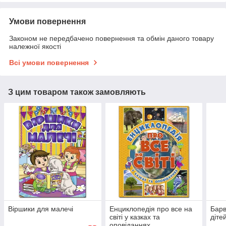
Умови повернення
Законом не передбачено повернення та обмін даного товару
належної якості
Всі умови повернення
З цим товаром також замовляють
Віршики для малечі
Енциклопедія про все на
Барв
світі у казках та
діте
оповіданнях