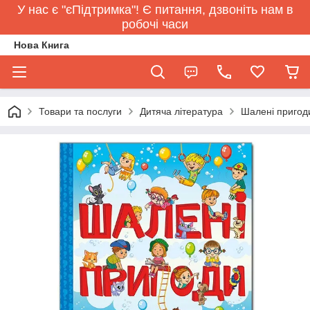
У нас є "єПідтримка"! Є питання, дзвоніть нам в
робочі часи
Нова Книга
Товари та послуги
Дитяча література
Шалені пригоди