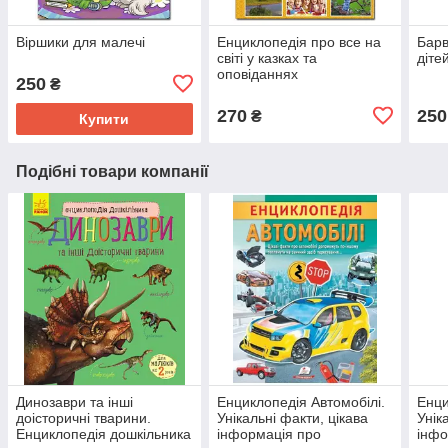
Віршики для малечі
Енциклопедія про все на
Барв
світі у казках та
діте
оповіданнях
250
₴
270
250
₴
Купити
Подібні товари компанії
Динозаври та інші
Енциклопедія Автомобілі.
Енци
доісторичні тварини.
Унікальні факти, цікава
Унік
Енциклопедія дошкільника
інформація про
інфо