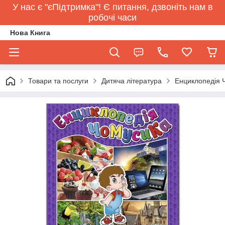
У нас є "єПідтримка"! Є питання, дзвоніть нам в
робочі часи
Нова Книга
Товари та послуги
Дитяча література
Енциклопедія 