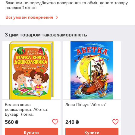
Законом не передбачено повернення та обмін даного товару
належної якості
Всі умови повернення
З цим товаром також замовляють
Велика книга
Леся Пінчук "Абетка"
дошколярика. Абетка.
Буквар. Логіка.
Математика (подарункове
560
240
₴
₴
видання)
Купити
Купити