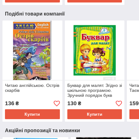
Подібні товари компанії
Читаю англійською. Острів
Буквар для малят. Згідно зі
Чита
скарбів
шкільною програмою.
Тає
Зручний порядок букв
136
130
159
₴
₴
Купити
Купити
Акційні пропозиції та новинки