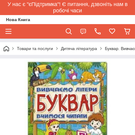
У нас є "єПідтримка"! Є питання, дзвоніть нам в
робочі часи
Нова Книга
Товари та послуги
Дитяча література
Буквар. Вивчає