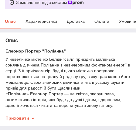
Замовлення під захистом
Опис
Характеристики
Доставка
Оплата
Умови п
Опис
Елеонор Портер "Поліанна"
У невеличке містечко Белдінґсвілл приїздить маленька
сонячна дівчинка Поліанна з невичерпним фонтаном енергії в
серці. З її приїздом сірі будні цього містечка поступово
перетворюються на цікаву й радісну гру, в яку грає кожен його
мешканець. Своїх знайомих дівчинка вчить в усьому шукати
привід для радості й бути щасливими.
«Поліанна» Елеонор Портер — це світла, зворушлива,
оптимістична історія, яка буде до душі і дітям, і дорослим,
адже її хочеться читати та перечитувати знову і знову.
Приховати