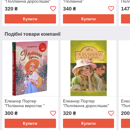
"Полліанна дорослішає"
"Поліанна"
Полл
320
340
147
₴
₴
Купити
Купити
Подібні товари компанії
Елеанор Портер
Елеанор Портер
Еле
"Поліанна виростає "
"Полліанна дорослішає"
"Пол
300
320
200
₴
₴
Купити
Купити