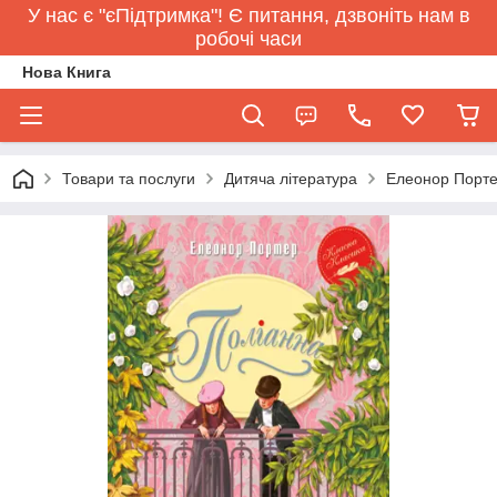
У нас є "єПідтримка"! Є питання, дзвоніть нам в
робочі часи
Нова Книга
Товари та послуги
Дитяча література
Елеонор Порте