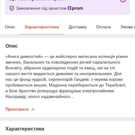
Замовлення під захистом
Опис
Характеристики
Доставка
Оплата
Умови 
Опис
«Книга дивностей» — це майстерно виписана колекція різних
звичних, банальних та повсякденних речей паралельного
Всесвіту, зібрання ординарних подій та явищ, які на тлі
нашого життя видаються дивними та ненормальними. Для
нас це фонд чудасій, серпентарій ґанджів: з черева корови
пробивається вишня, Мадонна перебирається до Теребовлі,
а Біле братство розпродує французькі електрочайники.
Насправді, нічого надзвичайного…
Приховати
Характеристики