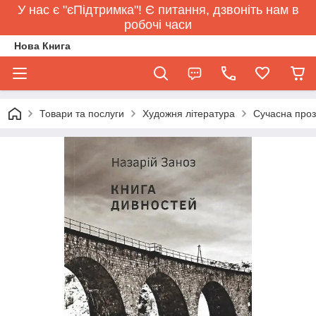
У нас є "єПідтримка"! Є питання, дзвоніть нам в
робочі часи
Нова Книга
Товари та послуги
Художня література
Сучасна про