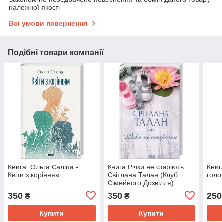
належної якості
Всі умови повернення
Подібні товари компанії
Книга. Ольга Саліпа -
Книга Річки не старіють.
Книг
Квіти з корінням
Світлана Талан (Клуб
голо
Сімейного Дозвілля)
350
350
250
₴
₴
Купити
Купити