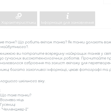
Характеристики
Інформація для замовлення
ке танк? Що робить екіпаж танка? Як танки долають важк
 майбутнього?.
 книжкою ви потрапите всередину найкращих танків у світ
 до сучасних високотехнологічних роботів. Прочитайте про
оналювалося озброєння та захист екіпажу для перетворен
книжці багато захопливої інформації, цікаві фотографії та 
лодшого шкільного віку.
:
- Що таке танки?
- Вогнева міць
 Гусениці
- "Челленджер-2"