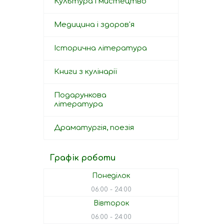
Культура і мистецтво
Медицина і здоров'я
Історична література
Книги з кулінарії
Подарункова
література
Драматургія, поезія
Графік роботи
Понеділок
06:00
24:00
Вівторок
06:00
24:00