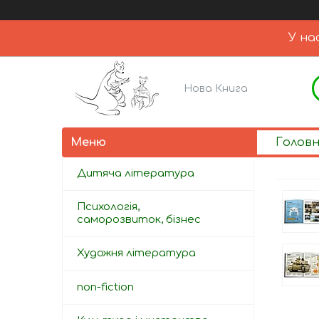
У на
Нова Книга
Голов
Дитяча література
Психологія,
саморозвиток, бізнес
Художня література
non-fiction