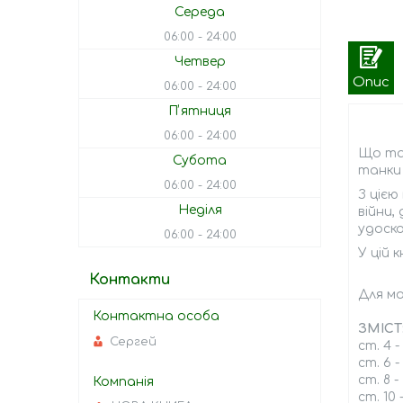
Середа
06:00
24:00
Четвер
Опис
06:00
24:00
Пʼятниця
06:00
24:00
Що та
Субота
танки
06:00
24:00
З цією
Неділя
війни,
удоск
06:00
24:00
У цій 
Контакти
Для мо
ЗМІСТ
Сергей
ст. 4 
ст. 6 
ст. 8 -
ст. 10 