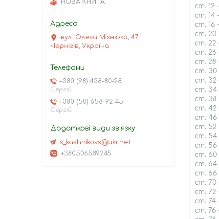
НОВА КНИГА
ст. 12
ст. 14
ст. 16
ст. 20
вул. Олега Міхнюка, 47,
ст. 22
Чернігів, Україна
ст. 26
ст. 28
ст. 30
ст. 32
+380 (98) 438-80-28
Сергій
ст. 34
ст. 38
+380 (50) 658-92-45
ст. 42
Сергій
ст. 46
ст. 52
ст. 54
s_kashnikovs@ukr.net
ст. 56
+380506589245
ст. 60
ст. 64 
ст. 66
ст. 70
ст. 72
ст. 74
ст. 76