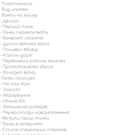
 - Покатаємось
 - Вид назовні
 - Взяти на мушку
 - Двигун
 - Перший танк
 - Танки перемагають
 - Конфлікт гігантів
 - Друга світова війна
 - Панцери-вбивці
 - Король доріг
 - Переможна робоча конячка
 - Протитанкова зброя
 - Холодна війна
 -Танки сьогодні
 - На полі бою
 - Захист
 - Маскування
- Нічний бій
 - Зменшення розмірів
 - Перерозподіл навантаження
 - Які були перші танки
 - Танки в інтернеті
 - Список спеціальних термінів