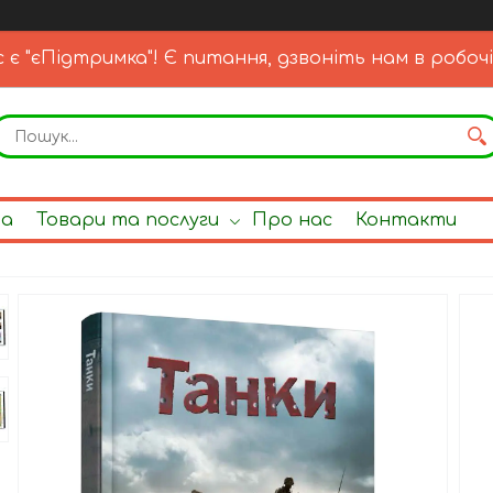
с є "єПідтримка"! Є питання, дзвоніть нам в робочі
на
Товари та послуги
Про нас
Контакти