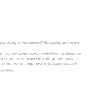
опрохідну місцевість? Як виглядатимуть
і, від металевих монстрів Першої світової
 справжні танкові бої та дізнайтеся, як
ня танка на смертельну бойову машину.
рисунки.