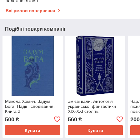
належної якості
Всі умови повернення
Подібні товари компанії
Микола Хомич. Задум
Змієві вали. Антологія
Чарл
Бога. Надії і сподівання.
української фантастики
пісн
Книга 2
ХІХ-ХХІ століть
пові
500
560
200
₴
₴
Купити
Купити