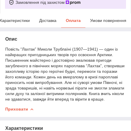
Замовлення під захистом
Характеристики
Доставка
Оплата
Умови повернення
Опис
Повість “Лахтак” Миколи Трублаїні (1907—1941) — один із
найкращих пригодницьких творів про освоєння Арктики.
Письменник майстерно і достовірно змалював пригоди
загубленого в північних морях пароплава “Лахтак”, створивши
захопливу історію про героїчні будні, перемоги та поразки
його команди. Кожен день на вмерзлому в кризі пароплаві
приносить нові випробування. Але ні суворі умови Півночі, ні
зрада товаришів, ні навіть норвезькі пірати не змогли зламати
сили духу та залізної витримки полярників. Книга вчить ніколи
не здаватися, завжди йти вперед та вірити в краще.
Приховати
Характеристики