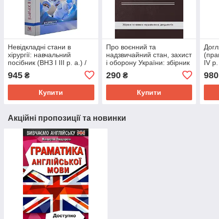
Невідкладні стани в
Про воєнний та
Догл
хірургії: навчальний
надзвичайний стан, захист
(пра
посібник (ВНЗ І ІІІ р. а.) /
і оборону України: збірник
ІV р
К.М. Бобак, А.І. Бобак,
основних нормативних
В.М.
945
290
980
₴
₴
В.В. Киретів та
документів
Шевч
Купити
Купити
Акційні пропозиції та новинки