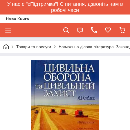
У нас є "єПідтримка"! Є питання, дзвоніть нам в
робочі часи
Нова Книга
Товари та послуги
Навчальна ділова література. Законо