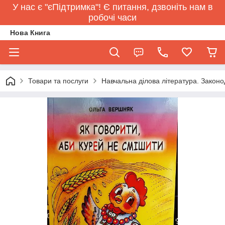
У нас є "єПідтримка"! Є питання, дзвоніть нам в
робочі часи
Нова Книга
Товари та послуги
Навчальна ділова література. Законо