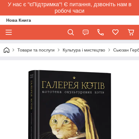
У нас є "єПідтримка"! Є питання, дзвоніть нам в
робочі часи
Нова Книга
Товари та послуги
Культура і мистецтво
Сьюзан Гербе