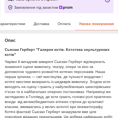
Замовлення під захистом
арактеристики
Доставка
Оплата
Умови повернення
Опис
Сьюзан Герберт "Галерея котів. Кототека окультурених
котів"
Чарівні й вигадливі акварелі Сьюзан Герберт відтворюють
знамениті сцени живопису, театру, опери та кіно за
допомогою чудового розмаїття котячих персонажів. Наша
перша зупинка — світ мистецтва, де пухнасті мордочки і
котячі хвостики визирають із шедеврів живопису. Згодом коти
виходять на сцену і грають у найулюбленіших шекспірівських
п’єсах та в найбагатших оперних постановках. Наприкінці ми
заглядаємо в Голлівуд, де коти грають головні ролі практично
всюди: від великобюджетних епічних стрічок до культової
класики, вживаючись у велич золотої ери кінематографу.
Котячі фантазії Сьюзан Герберт зачарували вже ціле
покоління відданих прихильників. Ця добірка найкращих робіт