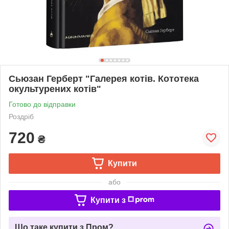
Сьюзан Герберт "Галерея котів. Кототека
окультурених котів"
Готово до відправки
Роздріб
720
₴
Купити
або
Купити з
Що таке купити з Пром?