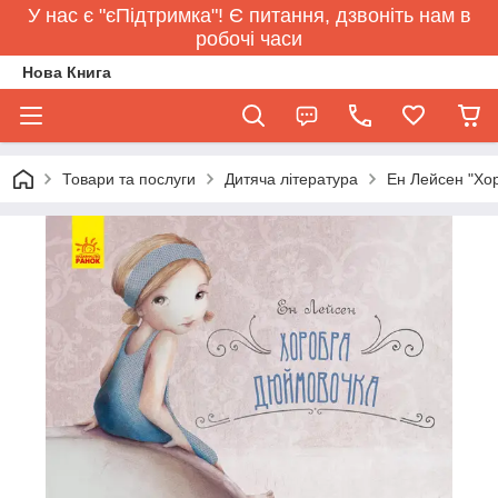
У нас є "єПідтримка"! Є питання, дзвоніть нам в
робочі часи
Нова Книга
Товари та послуги
Дитяча література
Ен Лейсен "Хо