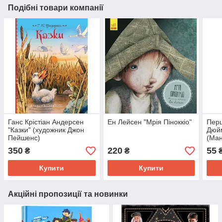
Подібні товари компанії
Ганс Крістіан Андерсен
Ен Лейсен "Мрія Піноккіо"
Перш
"Казки" (художник Джон
Дюйм
Пейшенс)
(Ман
350
220
55
₴
₴
Купити
Купити
Акційні пропозиції та новинки