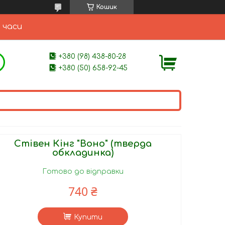
Кошик
 часи
+380 (98) 438-80-28
+380 (50) 658-92-45
Стівен Кінг "Воно" (тверда
обкладинка)
Готово до відправки
740 ₴
Купити