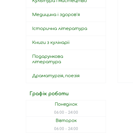
Культура і мистецтво
Медицина і здоров'я
Історична література
Книги з кулінарії
Подарункова
література
Драматургія, поезія
Графік роботи
Понеділок
06:00
24:00
Вівторок
06:00
24:00