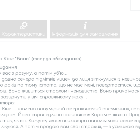
Характеристики
Інформація для замовлення
 Кінг "Воно" (тверда обкладинка)
идання
у вас з розуму, а потім уб’ю…
 давно семеро підлітків лицем до лиця зіткнулися із невим
 років по тому істота, що не має імені, повертається, щ
ів. Воно живиться страхом і ненавистю. Воно причаїлося
у зазирнути у вічі справжньому жаху…
втора:
 Кінг — шалено популярний американський письменник, і м
елером. Його справедливо називають Королем жахів і Про
 так, як він. Кажуть, якось психіатри наполегливо рекоме
к лікуюся. А потім продаю вам свої страхи», — з усмішкою від