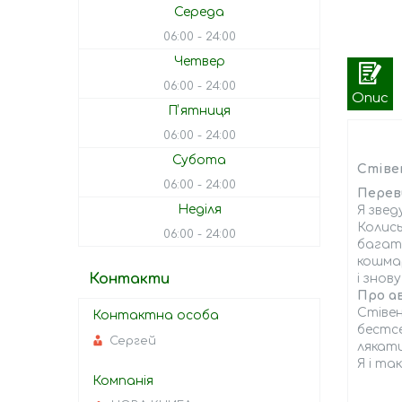
Середа
06:00
24:00
Четвер
06:00
24:00
Опис
Пʼятниця
06:00
24:00
Субота
Стівен
06:00
24:00
Перев
Неділя
Я звед
Колись
06:00
24:00
багато
кошмар
Контакти
і знов
Про а
Стівен
бестс
Сергей
лякати
Я і та